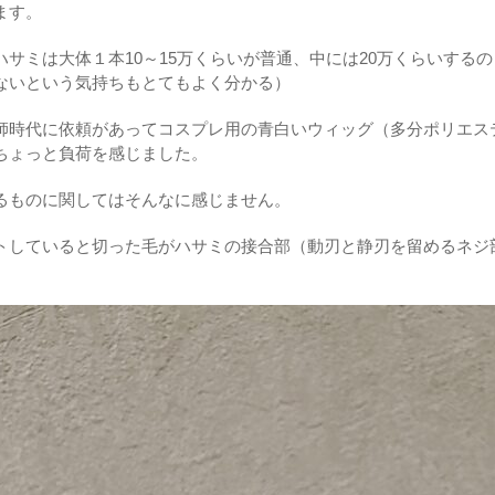
ます。
サミは大体１本10～15万くらいが普通、中には20万くらいする
ないという気持ちもとてもよく分かる）
師時代に依頼があってコスプレ用の青白いウィッグ（多分ポリエス
ちょっと負荷を感じました。
るものに関してはそんなに感じません。
トしていると切った毛がハサミの接合部（動刃と静刃を留めるネジ