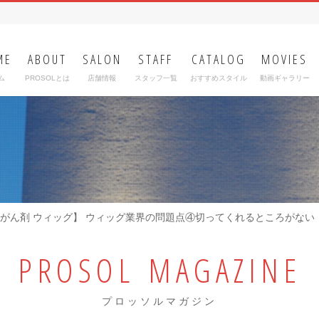
ME
ABOUT
SALON
STAFF
CATALOG
MOVIES
ム
PROSOLとは
店舗情報
スタッフ一覧
おすすめスタイル
動画ギャラリー
抗がん剤 ウィッグ】 ウィッグ業界の問題点④切ってくれるところがない
PROSOL
MAGAZINE
プロッソルマガジン