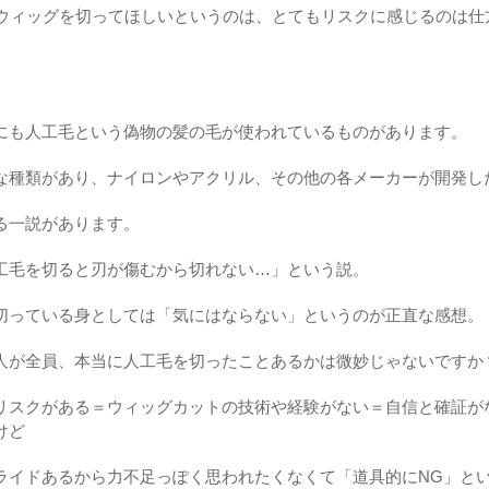
いウィッグを切ってほしいというのは、とてもリスクに感じるのは仕
にも人工毛という偽物の髪の毛が使われているものがあります。
な種類があり、ナイロンやアクリル、その他の各メーカーが開発し
る一説があります。
工毛を切ると刃が傷むから切れない…」という説。
切っている身としては「気にはならない」というのが正直な感想。
人が全員、本当に人工毛を切ったことあるかは微妙じゃないですか
リスクがある＝ウィッグカットの技術や経験がない＝自信と確証が
けど
ライドあるから力不足っぽく思われたくなくて「道具的にNG」と