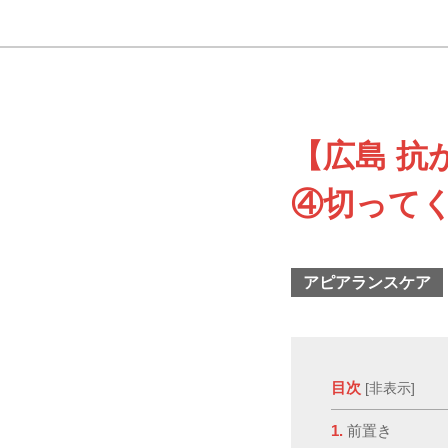
【広島 抗
④切って
アピアランスケア
目次
[
非表示
]
1.
前置き