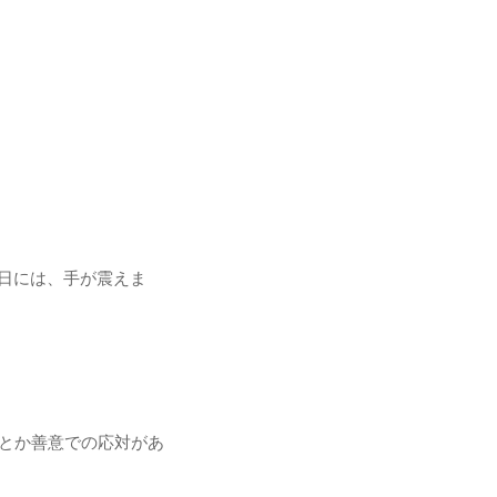
た日には、手が震えま
」とか善意での応対があ