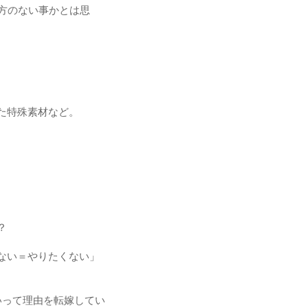
方のない事かとは思
た特殊素材など。
？
ない＝やりたくない」
いって理由を転嫁してい